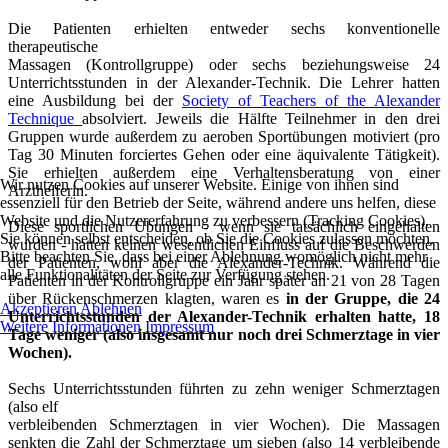
Die Patienten erhielten entweder sechs konventionelle
therapeutische
Massagen (Kontrollgruppe) oder sechs beziehungsweise 24
Unterrichtsstunden
in der Alexander-Technik. Die Lehrer hatten
eine Ausbildung bei der
Society
of Teachers of the Alexander
Technique
absolviert. Jeweils die Hälfte
Teilnehmer in den drei
Gruppen wurde außerdem zu aeroben Sportübungen
motiviert (pro
Tag 30 Minuten forciertes Gehen oder eine äquivalente
Tätigkeit).
Sie erhielten außerdem eine Verhaltensberatung von einer
Wir nutzen Cookies auf unserer Website. Einige von ihnen sind
Arzthelferin.
essenziell für den Betrieb der Seite, während andere uns helfen, diese
Website und die Nutzererfahrung zu verbessern (Tracking Cookies).
Diese sportlichen Übungen - wenn sie tatsächlich eingehalten
Sie können selbst entscheiden, ob Sie die Cookies zulassen möchten.
wurden - hatten
keinen wesentlichen Einfluss auf die Beschwerden
Bitte beachten Sie, dass bei einer Ablehnung womöglich nicht mehr
der Patienten, wohl aber
die Alexander-Technik. Während die
alle Funktionalitäten der Seite zur Verfügung stehen.
Patienten in der Kontrollgruppe ein Jahr
später an 21 von 28 Tagen
über Rückenschmerzen klagten, waren es
in der
Gruppe, die 24
Akzeptieren
Ablehnen
Unterrichtsstunden der Alexander-Technik erhalten hatte, 18
Weitere Informationen
Impressum
Tage weniger (also insgesamt nur noch drei Schmerztage in vier
Wochen).
Sechs Unterrichtsstunden führten zu zehn weniger Schmerztagen
(also elf
verbleibenden Schmerztagen in vier Wochen). Die Massagen
senkten die Zahl
der Schmerztage um sieben (also 14 verbleibende