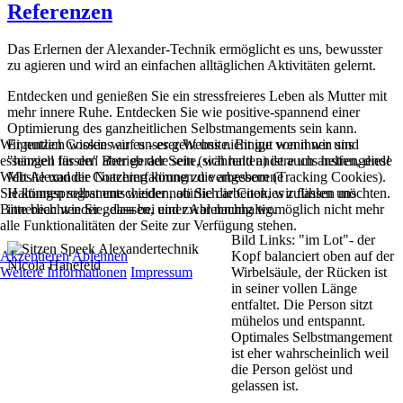
Referenzen
Das Erlernen der Alexander-Technik ermöglicht es uns, bewusster
zu agieren und wird an einfachen alltäglichen Aktivitäten gelernt.
Entdecken und genießen Sie ein stressfreieres Leben als Mutter mit
mehr innere Ruhe. Entdecken Sie wie positive-spannend einer
Optimierung des ganzheitlichen Selbstmangements sein kann.
Wir nutzen Cookies auf unserer Website. Einige von ihnen sind
Eigentlich wissen wir es - es geht uns nicht gut wenn wir uns
essenziell für den Betrieb der Seite, während andere uns helfen, diese
"hängen lassen" aber gerade sein (sich halten) ist auch anstrengend!
Website und die Nutzererfahrung zu verbessern (Tracking Cookies).
Mit Alexander Coaching können die angeborene
Sie können selbst entscheiden, ob Sie die Cookies zulassen möchten.
Haltungsprogramme wieder natürlich arbeiten, wir fühlen uns
Bitte beachten Sie, dass bei einer Ablehnung womöglich nicht mehr
innerlich wieder gelassen, und zwar nachhaltig.
alle Funktionalitäten der Seite zur Verfügung stehen.
Bild Links: "im Lot"- der
Akzeptieren
Ablehnen
Kopf balanciert oben auf der
Weitere Informationen
Impressum
Wirbelsäule, der Rücken ist
in seiner vollen Länge
entfaltet. Die Person sitzt
mühelos und entspannt.
Optimales Selbstmangement
ist eher wahrscheinlich weil
die Person gelöst und
gelassen ist.